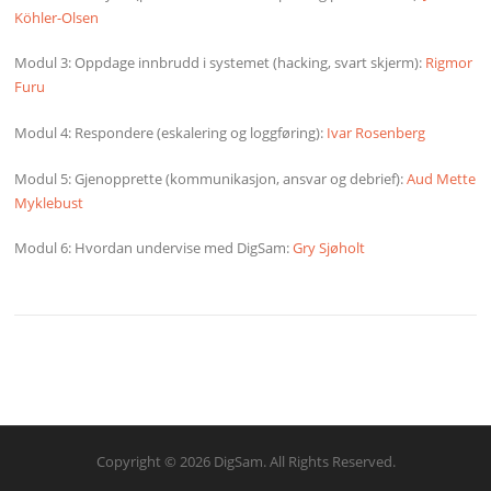
Köhler-Olsen
Modul 3: Oppdage innbrudd i systemet (hacking, svart skjerm):
Rigmor
Furu
Modul 4: Respondere (eskalering og loggføring):
Ivar Rosenberg
Modul 5: Gjenopprette (kommunikasjon, ansvar og debrief):
Aud Mette
Myklebust
Modul 6: Hvordan undervise med DigSam:
Gry Sjøholt
Copyright © 2026 DigSam. All Rights Reserved.