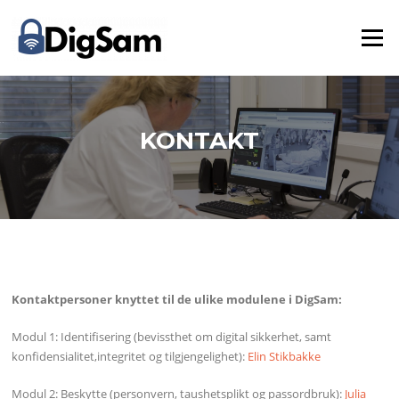
Skip
to
Menu
content
KONTAKT
Kontaktpersoner knyttet til de ulike modulene i DigSam:
Modul 1: Identifisering (bevissthet om digital sikkerhet, samt
konfidensialitet,integritet og tilgjengelighet):
Elin Stikbakke
Modul 2: Beskytte (personvern, taushetsplikt og passordbruk):
Julia