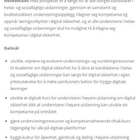
Hovedmålet
med prosjektet er å sørge for at alle Norges kandidater i
helse- og sosialfaglige utdanninger, gjennom et samstemt og
kvalitetssikkert undervisningsopplegg, tilegner seg kompetanse og
oppnår læringsutbyttet i digital sikkerhet, og at alle undervisere i helse-
og sosialfaglige utdanninger skal ha mulighet til å tilegne seg
kompetanse i digital sikkerhet.
Delmål
utvikle, utprøve og evaluere undervisnings- og vurderingsressurser
til studenter om digital sikkerhet for å sikre at kandidatene i helse-
og sosialfaglige utdanninger kan sørge for digital sikkerhet i egen
yrkesutøvelse for å møte samfunnets behov for trygge digitale
løsninger
utvikle et digitalt kurs for undervisere i høyere utdanning om digital
sikkerhet slikt at undervisere i høyere utdanning kan utvikle sin
kompetanse på området
gjøre undervisningsressurser og kompetansehevende tiltak/kurs
tilgjengelig for alle på digitale plattformer
bygge kultur for åpenhet, gjenbruk og deling i høyere utdanning