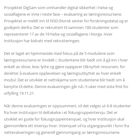
Prosjektet DigSam som omhandler digital sikkerhet i helse og
sosialfagene er inne i neste fase – evaluering av læringsressursene.
Prosjektet er meldt inn til NSD (Norsk senter for forskningsdata) og er
godkjent derfra. Det er rekruttert til sammen 100 studenter som
representerer 17 av de 19 helse og sosialfagene i Norge. Hver
institusjon har bidratt med rekrutteringen.
Det er laget en hjemmeside med fokus på de 5 modulene som
læringsressursene er inndelt i. Studentene blir bedt om å gå inn i hver
enkelt av disse, lese, lytte og gjøre oppgaver tilknyttet ressursen, for
deretter å evaluere opplevelsen og læringsutbyttet av hver enkelt
modul. Det er utviklet et nettskjema som studentene blir bedt om å
benytte til dette. Denne evalueringen går nå i 5 uker med siste frist for
utfylling 19.11.21.
Når denne evalueringen er oppsummert, vil det velges ut 6-8 studenter
fra hver institusjon til deltakelse i et fokusgruppeintervju. Det er
utviklet en guide for fokusgruppeintervjuet, og hver institusjon skal
gjennomføre ett intervju hver. Intervjuet vil ta utgangspunkt i funn fra
nettevalueringen og generell gjennomgang av læringsressursene.