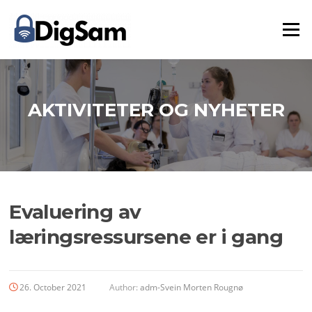
Skip
to
Menu
content
AKTIVITETER OG NYHETER
Evaluering av
læringsressursene er i gang
26. October 2021
Author:
adm-Svein Morten Rougnø